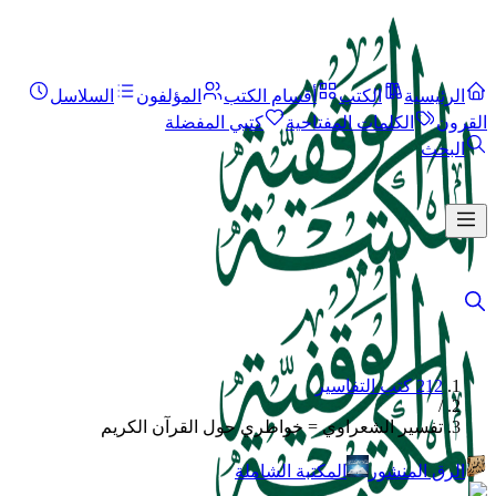
الرئيسية
الكتب
أقسام الكتب
المؤلفون
السلاسل
القرون
الكلمات المفتاحية
كتبي المفضلة
البحث
212 كتب التفاسير
/
تفسير الشعراوي = خواطري حول القرآن الكريم
الرق المنشور
المكتبة الشاملة