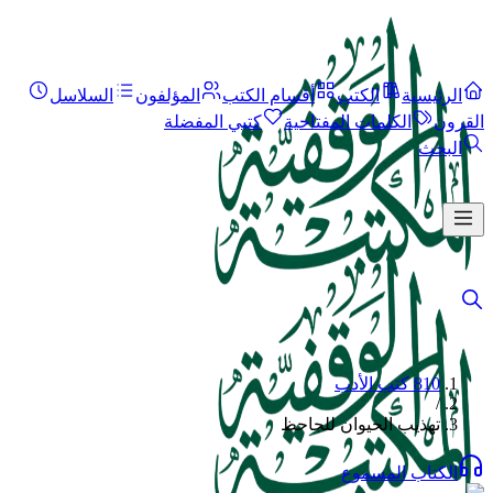
الرئيسية
الكتب
أقسام الكتب
المؤلفون
السلاسل
القرون
الكلمات المفتاحية
كتبي المفضلة
البحث
810 كتب الأدب
/
تهذيب الحيوان للجاحظ
الكتاب المسموع