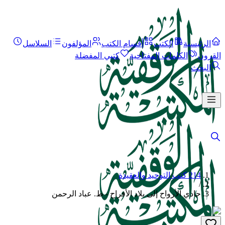
الرئيسية
الكتب
أقسام الكتب
المؤلفون
السلاسل
القرون
الكلمات المفتاحية
كتبي المفضلة
البحث
214 كتب التوحيد والعقيدة
/
حادي الأرواح إلى بلاد الأفراح - ط. عباد الرحمن