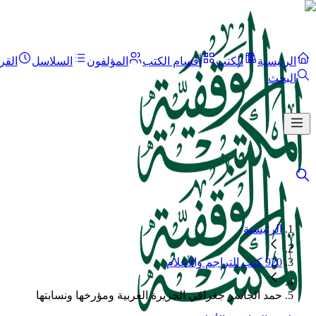
الرئيسية
الكتب
أقسام الكتب
المؤلفون
السلاسل
القر
البحث
الرئيسية
920 كتب التراجم والأعلام
حمد الجاسر جغرافي الجزيرة العربية ومؤرخها ونسابتها