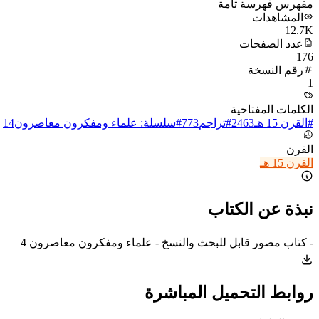
مفهرس فهرسة تامة
المشاهدات
12.7K
عدد الصفحات
176
رقم النسخة
1
الكلمات المفتاحية
#
القرن 15 هـ
2463
#
تراجم
773
#
سلسلة: علماء ومفكرون معاصرون
14
القرن
القرن 15 هـ
نبذة عن الكتاب
- كتاب مصور قابل للبحث والنسخ - علماء ومفكرون معاصرون 4
روابط التحميل المباشرة