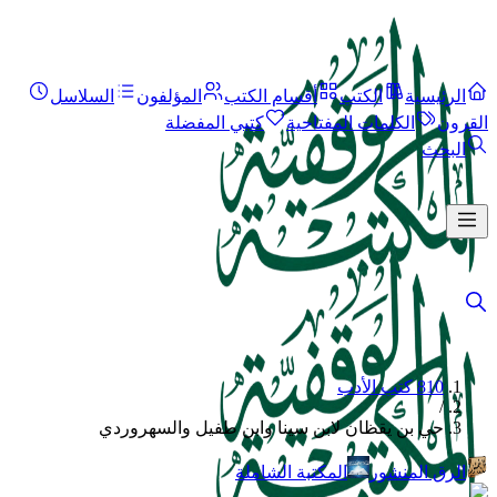
الرئيسية
الكتب
أقسام الكتب
المؤلفون
السلاسل
القرون
الكلمات المفتاحية
كتبي المفضلة
البحث
810 كتب الأدب
/
حي بن يقظان لابن سينا وابن طفيل والسهروردي
الرق المنشور
المكتبة الشاملة