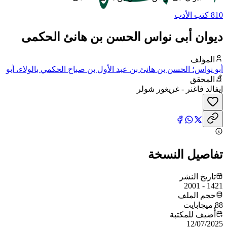
810 كتب الأدب
ديوان أبى نواس الحسن بن هانئ الحكمى
المؤلف
أبو نواس؛ الحسن بن هانئ بن عبد الأول بن صباح الحكمي بالولاء، أبو
نواس
المحقق
إيفالد فاغنر - غريغور شولر
تفاصيل النسخة
تاريخ النشر
1421 - 2001
حجم الملف
88 ميجابايت
أُضيف للمكتبة
12/07/2025