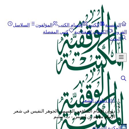
الرئيسية
الكتب
أقسام الكتب
المؤلفون
السلاسل
القرون
الكلمات المفتاحية
كتبي المفضلة
البحث
811 دواوين الشعر
/
ديوان الإمام الشافعي المسمى الجوهر النفيس في شعر
الإمام محمد بن إدريس - ت: سليم
المكتبة الشاملة