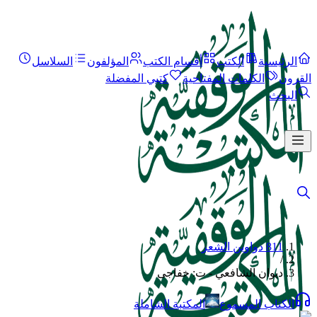
الرئيسية
الكتب
أقسام الكتب
المؤلفون
السلاسل
القرون
الكلمات المفتاحية
كتبي المفضلة
البحث
811 دواوين الشعر
/
ديوان الشافعي - ت: خفاجى
الكتاب المسموع
المكتبة الشاملة