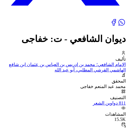
ديوان الشافعي - ت: خفاجى
تأليف
الإمام الشافعي؛ محمد بن إدريس بن العباس بن عثمان ابن شافع
الهاشمي القرشي المطلبي، أبو عبد الله
المحقق
محمد عبد المنعم خفاجى
التصنيف
811 دواوين الشعر
المشاهدات
15.5K