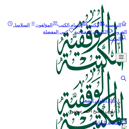
الرئيسية
الكتب
أقسام الكتب
المؤلفون
السلاسل
القرون
الكلمات المفتاحية
كتبي المفضلة
البحث
811 دواوين الشعر
/
ديوان الشيخ أحمد سحنون
المكتبة الشاملة