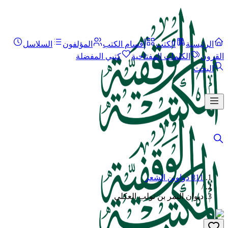
الرئيسية
الكتب
أقسام الكتب
المؤلفون
السلاسل
القرون
الكلمات المفتاحية
كتبي المفضلة
البحث
811 دواوين الشعر
/
ديوان النمر بن تولب العكلي