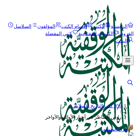
الرئيسية
الكتب
أقسام الكتب
المؤلفون
السلاسل
القرون
الكلمات المفتاحية
كتبي المفضلة
البحث
956 كتب التاريخ الإسلامي
/
روض المناظر في أخبار الأوائل والأواخر
الرق المنشور