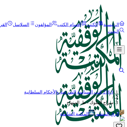
الرئيسية
الكتب
أقسام الكتب
المؤلفون
السلاسل
القر
البحث
216.9 كتب السياسة الشرعية والأحكام السلطانية
/
سراج الملوك - ط. المنهاج
الرق المنشور
المكتبة الشاملة