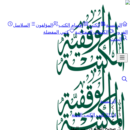
الرئيسية
الكتب
أقسام الكتب
المؤلفون
السلاسل
القرون
الكلمات المفتاحية
كتبي المفضلة
البحث
الرئيسية
213.4 كتب الكتب الستة
صحيح البخاري - ت: البغا