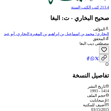
213.4 كتب الكتب الستة
صحيح البخاري - ت: البغا
المؤلف
البخاري؛ محمد بن إسماعيل بن إبراهيم بن المغيرة البخاري، أبو عبد
الله
المحقق
مصطفى ديب البغا
تفاصيل النسخة
تاريخ النشر
1414 - 1993
حجم الملف
61 ميجابايت
أُضيف للمكتبة
03/15/2015