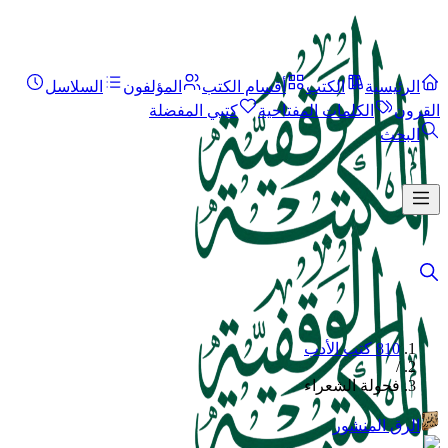
الرئيسية
الكتب
أقسام الكتب
المؤلفون
السلاسل
القرون
الكلمات المفتاحية
كتبي المفضلة
البحث
810 كتب الأدب
/
فحولة الشعراء
الرق المنشور