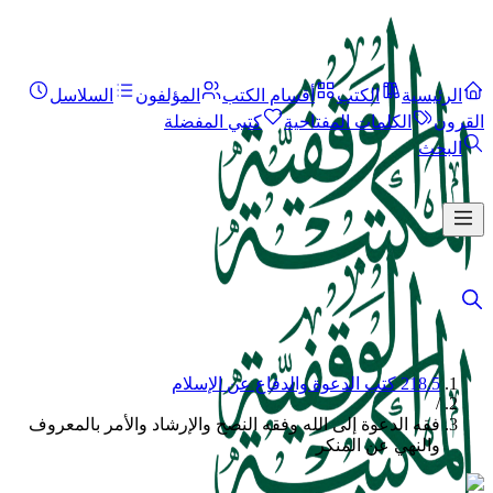
الرئيسية
الكتب
أقسام الكتب
المؤلفون
السلاسل
القرون
الكلمات المفتاحية
كتبي المفضلة
البحث
218.5 كتب الدعوة والدفاع عن الإسلام
/
فقه الدعوة إلى الله وفقه النصح والإرشاد والأمر بالمعروف
والنهي عن المنكر