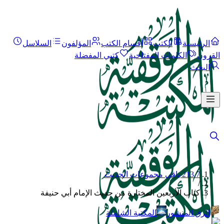
الرئيسية
الكتب
أقسام الكتب
المؤلفون
السلاسل
القرون
الكلمات المفتاحية
كتبي المفضلة
البحث
213.7 باقي مجموعات الحديث
/
كتاب الأربعين المختارة من حديث الإمام أبي حنيفة
الرق المنشور
المكتبة الشاملة