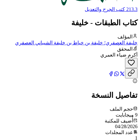
213.3 كتب الجرح والتعديل
كتاب الطبقات - خليفة
المؤلف
خليفة العصفري؛ خليفة بن خياط بن خليفة الشيباني العصفري
البصري، أبو عمرو، ويعرف بشباب
المحقق
أكرم ضياء العمري
تفاصيل النسخة
حجم الملف
9 ميجابايت
أُضيف للمكتبة
04/28/2026
عدد المجلدات
1