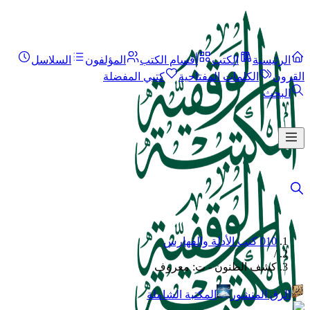
الرئيسية
الكتب
أقسام الكتب
المؤلفون
السلاسل
القرون
الكلمات المفتاحية
كتبي المفضلة
البحث
010 كتب الأدلة والفهارس
/
كشف الظنون - ت: معروف
الرق المنشور
المكتبة الشاملة