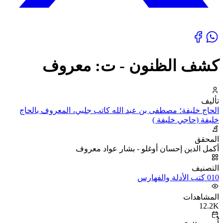
كشف الظنون - ت: معروف
تأليف
الحاج خليفة؛ مصطفى بن عبد الله كاتب جلبي، المعروف بالحاج
خليفة (حاجي خليفة )
المحقق
أكمل الدين إحسان أوغلو - بشار عواد معروف
التصنيف
010 كتب الأدلة والفهارس
المشاهدات
12.2K