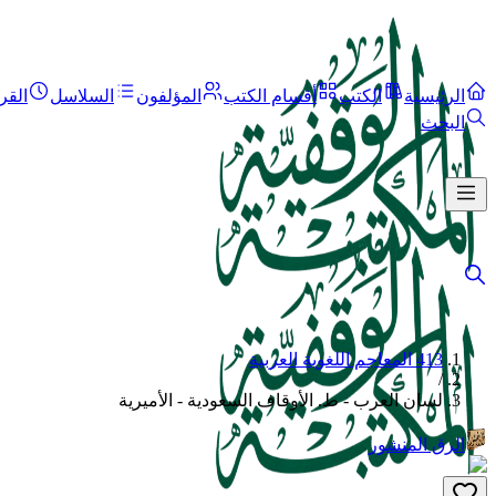
الرئيسية
الكتب
أقسام الكتب
المؤلفون
السلاسل
القر
البحث
413 المعاجم اللغوية العربية
/
لسان العرب - ط. الأوقاف السعودية - الأميرية
الرق المنشور