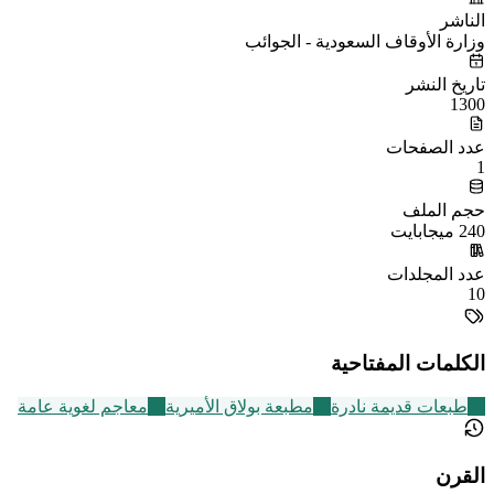
الناشر
وزارة الأوقاف السعودية - الجوائب
تاريخ النشر
1300
عدد الصفحات
1
حجم الملف
240 ميجابايت
عدد المجلدات
10
الكلمات المفتاحية
95
طبعات قديمة نادرة
10
مطبعة بولاق الأميرية
24
معاجم لغوية عامة
القرن