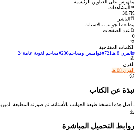
مفهرس على العناوين الرئيسية
المشاهدات
36.7K
الناشر
مطبعة الجوانب - الاستانة
عدد الصفحات
0
الكلمات المفتاحية
#
القرن 8 هـ
721
#
قواميس ومعاجم
236
#
معاجم لغوية عامة
24
القرن
القرن 08 هـ
نبذة عن الكتاب
- أصل هذه النسخة طبعة الجوائب بالأستانة، ثم صورته المطبعة المير
روابط التحميل المباشرة