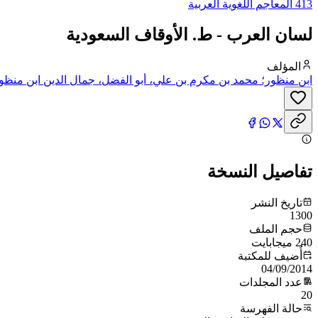
413 المعاجم اللغوية العربية
لسان العرب - ط. الأوقاف السعودية
المؤلف
ابن منظور؛ محمد بن مكرم بن علي، أبو الفضل، جمال الدين ابن منظو
تفاصيل النسخة
تاريخ النشر
1300
حجم الملف
240 ميجابايت
أُضيف للمكتبة
04/09/2014
عدد المجلدات
20
حالة الفهرسة