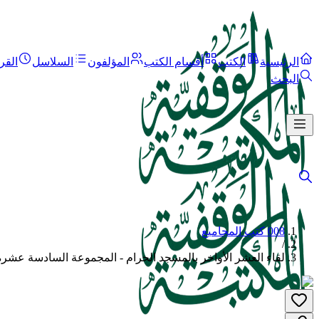
الرئيسية
الكتب
أقسام الكتب
المؤلفون
السلاسل
القر
البحث
008 كتب المجاميع
/
لقاء العشر الأواخر بالمسجد الحرام - المجموعة السادسة عشرة: 1434 هـ = 221-233 - المجلد الث