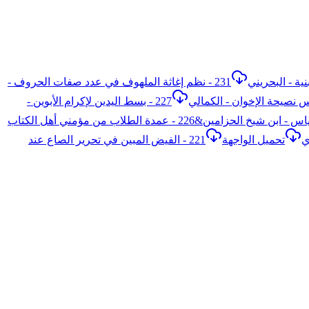
231 - نظم إغاثة الملهوف في عدد صفات الحروف -
227 - بسط اليدين لإكرام الأبوين -
224 - تلقيح الأسرار بلوامع الأنوار للعلماء الأبرار - ابن شيخ الحزامين&225 - حياة القلوب وعمارة الأنفاس في سلوك الأذكياء الأكياس - ابن شيخ الحزامين&226 - عمدة الطلاب من مؤمني أهل الكتاب
تحميل الواجهة
221 - الفيض المبين في تحرير الصاع عند