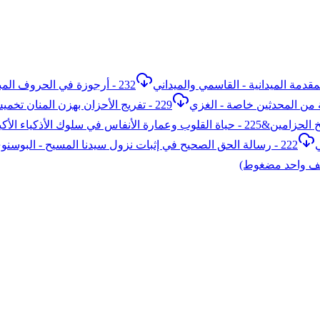
232 - أرجوزة في الحروف المبنية - البحريني
229 - تفريج الأحزان بهزن المنان تخميس نصيحة الإخوان - الكمالي
222 - رسالة الحق الصحيح في إثبات نزول سيدنا المسيح - البوسنوي
لف واحد مضغوط)