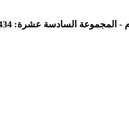
ادسة عشرة: 1434 هـ = 221-233 - المجلد الثاني