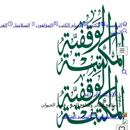
الرئيسية
الكتب
أقسام الكتب
المؤلفون
السلاسل
القر
البحث
630 كتب الزراعة
/
مباهج الفكر ومناهج العبر - قسم الحيوان
الرق المنشور
المكتبة الشاملة