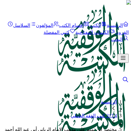
الرئيسية
الكتب
أقسام الكتب
المؤلفون
السلاسل
القرون
الكلمات المفتاحية
كتبي المفضلة
البحث
الرئيسية
217.4 كتب الفقه الحنبلي
مختصر ابن تميم على مذهب الإمام الرباني أبي عبد الله أحمد