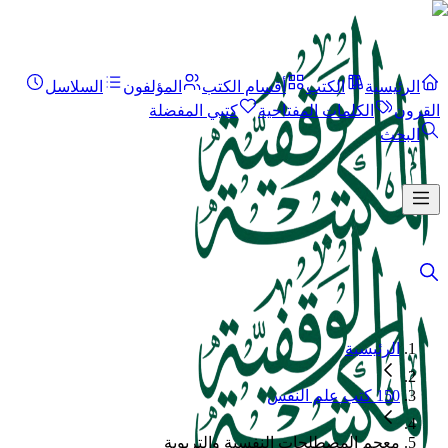
الرئيسية
الكتب
أقسام الكتب
المؤلفون
السلاسل
القرون
الكلمات المفتاحية
كتبي المفضلة
البحث
الرئيسية
150 كتب علم النفس
معجم المصطلحات النفسية والتربوية