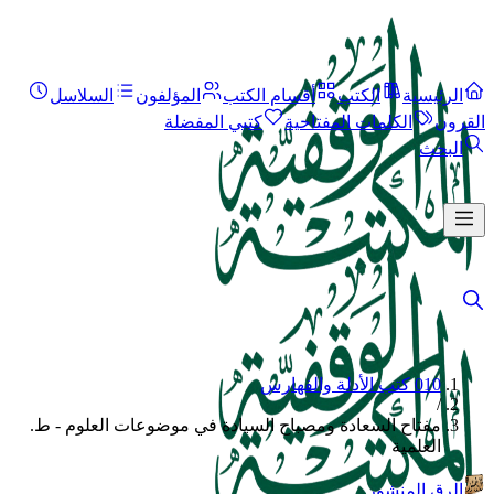
الرئيسية
الكتب
أقسام الكتب
المؤلفون
السلاسل
القرون
الكلمات المفتاحية
كتبي المفضلة
البحث
010 كتب الأدلة والفهارس
/
مفتاح السعادة ومصباح السيادة في موضوعات العلوم - ط.
العلمية
الرق المنشور