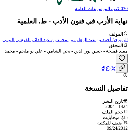
030 كتب الموسوعات العامة
نهاية الأرب في فنون الأدب - ط. العلمية
المؤلف
النويري؛ أحمد بن عبد الوهاب بن محمد بن عبد الدائم القرشي التيمي
البكري، شهاب الدين النويري
المحقق
مفيد قميحة - حسن نور الدين - يحي الشامي - علي بو ملحم - محمد
رضا مروة - يوسف طويل - علي محمد هاشم - عبد المجيد ترحيني -
عماد علي حمزة - نجيب مصطفى فواز - حكمت كشلي - إبراهيم
شمس الدين
تفاصيل النسخة
تاريخ النشر
1424 - 2004
حجم الملف
215 ميجابايت
أُضيف للمكتبة
09/24/2012