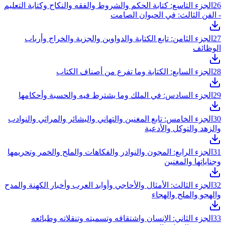
26
الجزء التاسع: كتابة الحكم والشروط والفقه والنكاح وكتابة التعليم
- الفن الثالث: في الحيوان الصامت
27
الجزء الثامن: تابع الكتابة والدواوين والجزية والخراج وأرباب
الوظائف
28
الجزء السابع: الكتابة وما تفرع من أصناف الكتاب
29
الجزء السادس: في الملك وما يشترط فيه والحسبة وأحكامها
30
الجزء الخامس: تابع المغنين والتهاني والبشائر والمراثي والنوادب
والزهد والتوكل والأدعية
31
الجزء الرابع: المجون والنوادر والفكاهات والملح والخمر وتحريمها
وجناياتها والمغنين
32
الجزء الثالث: الأمثال والأحاجي وأوابد العرب وأخبار الكهنة والمدح
والهجو والملح والهجاء
33
الجزء الثاني: الإنسان واشتقاقه وتسميته وتنقلاته وطبائعه