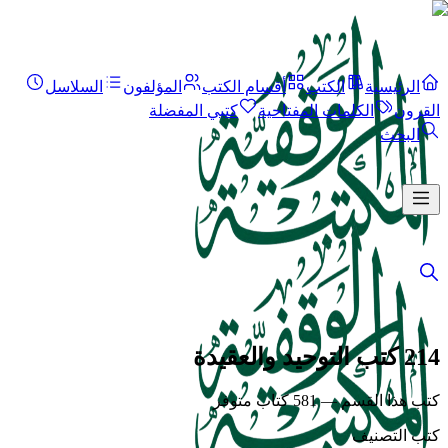
الرئيسية
الكتب
أقسام الكتب
المؤلفون
السلاسل
القرون
الكلمات المفتاحية
كتبي المفضلة
البحث
214 كتب التوحيد والعقيدة
كتب هذا القسم — 581 كتاب متوفر
كتب التصنيف