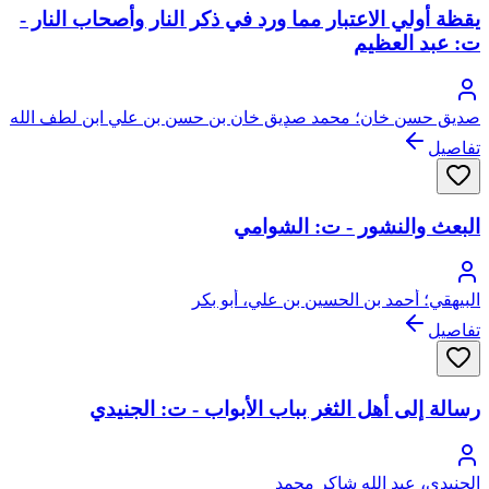
يقظة أولي الاعتبار مما ورد في ذكر النار وأصحاب النار -
ت: عبد العظيم
صديق حسن خان؛ محمد صديق خان بن حسن بن علي ابن لطف الله
الحسيني البخاري القنوجي، أبو الطيب
تفاصيل
البعث والنشور - ت: الشوامي
البيهقي؛ أحمد بن الحسين بن علي، أبو بكر
تفاصيل
رسالة إلى أهل الثغر بباب الأبواب - ت: الجنيدي
الجنيدي، عبد الله شاكر محمد