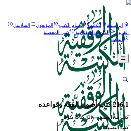
الرئيسية
الكتب
أقسام الكتب
المؤلفون
السلاسل
القرون
الكلمات المفتاحية
كتبي المفضلة
البحث
216.1 كتب أصول الفقه وقواعده
كتب هذا القسم — 421 كتاب متوفر
كتب التصنيف