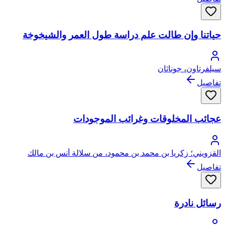
حياتنا وإن طالت علم دراسة طول العمر والشيخوخة
سيلفرتاون، جوناثان
تفاصيل
عجائب المخلوقات وغرائب الموجودات
القزويني؛ زكريا بن محمد بن محمود، من سلالة أنس بن مالك
الأنصاري النجاري
تفاصيل
رسائل نادرة