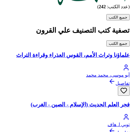
(عدد الكتب:
242
)
جميع الكتب
تصفية كتب التصنيف علي القرون
جميع الكتب
علماؤنا وتراث الأمم، القوس العذراء وقراءة التراث
أبو موسى، محمد محمد
تفاصيل
فجر العلم الحديث (الإسلام - الصين - الغرب)
توبي ا. هاف