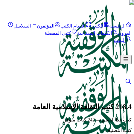
الرئيسية
الكتب
أقسام الكتب
المؤلفون
السلاسل
القرون
الكلمات المفتاحية
كتبي المفضلة
البحث
218.4 كتب الثقافة الإسلامية العامة
كتب هذا القسم — 242 كتاب متوفر
كتب التصنيف