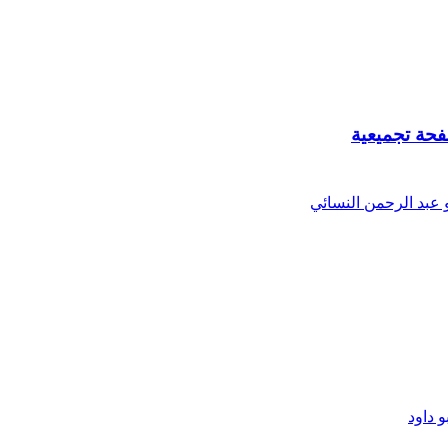
فحة تجميعية
 عبد الرحمن النسائي
 داود