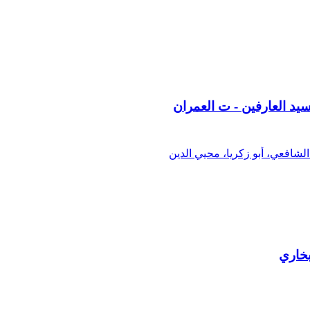
يد العارفين - ت العمران
شافعي، أبو زكريا، محيي الدين
بخاري