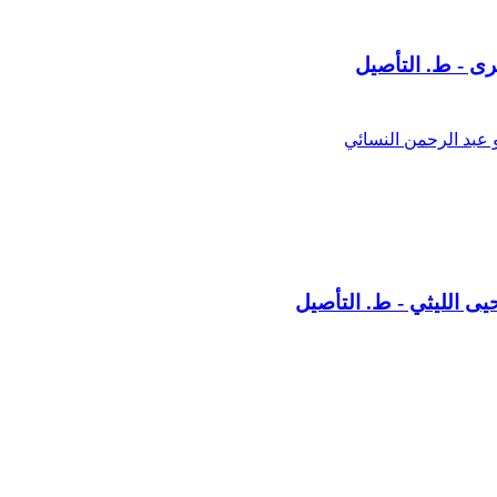
ى - ط. التأصيل
 عبد الرحمن النسائي
يى الليثي - ط. التأصيل