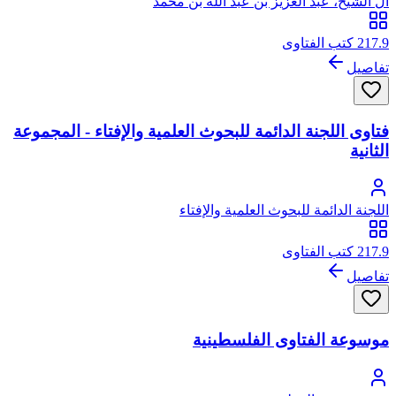
آل الشيخ، عبد العزيز بن عبد الله بن محمد
217.9 كتب الفتاوى
تفاصيل
فتاوى اللجنة الدائمة للبحوث العلمية والإفتاء - المجموعة
الثانية
اللجنة الدائمة للبحوث العلمية والإفتاء
217.9 كتب الفتاوى
تفاصيل
موسوعة الفتاوى الفلسطينية