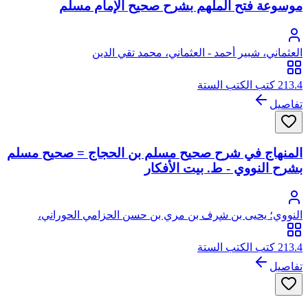
موسوعة فتح الملهم بشرح صحيح الإمام مسلم
العثماني، شبير أحمد - العثماني، محمد تقي الدين
213.4 كتب الكتب الستة
تفاصيل
المنهاج في شرح صحيح مسلم بن الحجاج = صحيح مسلم
بشرح النووي - ط. بيت الأفكار
النووي؛ يحيى بن شرف بن مري بن حسن الحزامي الحوراني،
النووي، الشافعي، أبو زكريا، محيي الدين
213.4 كتب الكتب الستة
تفاصيل