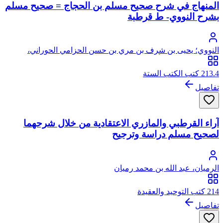
المنهاج في شرح صحيح مسلم بن الحجاج = صحيح مسلم
بشرح النووي- ط قرطبة
النووي؛ يحيى بن شرف بن مري بن حسن الحزامي الحوراني،
النووي، الشافعي، أبو زكريا، محيي الدين
213.4 كتب الكتب الستة
تفاصيل
آراء القرطبي والمازري الاعتقادية من خلال شرحهما
لصحيح مسلم دراسة وترجيح
الرميان، عبد الله بن محمد رميان
214 كتب التوحيد والعقيدة
تفاصيل