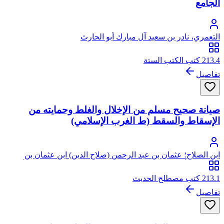
الجامع
التعمري، نادر بن سعيد آل مبارك أبو الحارث
213.4 كتب الكتب الستة
تفاصيل
صيانة صحيح مسلم من الإخلال والغلط وحمايته من
الإسقاط والسقط (ط الغرب الإسلامي)
ابن الصلاح؛ عثمان بن عبد الرحمن (صلاح الدين) ابن عثمان بن
موسى بن أبي النصر النصري الشهرزوري الكردي الشرخاني، أبو
عمرو، تقي الدين، المعروف بابن الصلاح
213.1 كتب مصطلح الحديث
تفاصيل