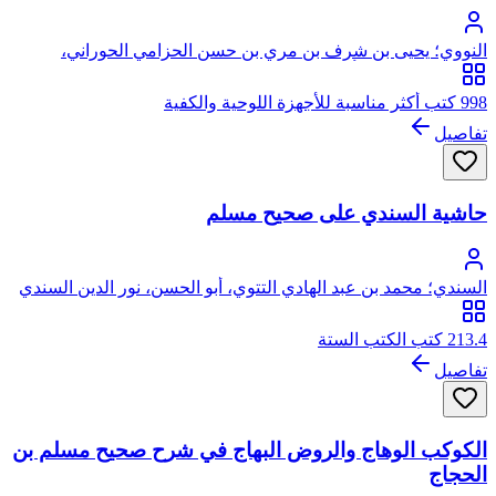
النووي؛ يحيى بن شرف بن مري بن حسن الحزامي الحوراني،
النووي، الشافعي، أبو زكريا، محيي الدين
998 كتب أكثر مناسبة للأجهزة اللوحية والكفية
تفاصيل
حاشية السندي على صحيح مسلم
السندي؛ محمد بن عبد الهادي التتوي، أبو الحسن، نور الدين السندي
213.4 كتب الكتب الستة
تفاصيل
الكوكب الوهاج والروض البهاج في شرح صحيح مسلم بن
الحجاج