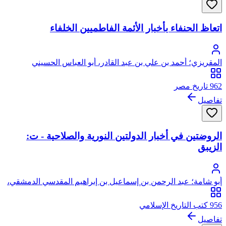
اتعاظ الحنفاء بأخبار الأئمة الفاطميين الخلفاء
المقريزي؛ أحمد بن علي بن عبد القادر، أبو العباس الحسيني
العبيدي، تقي الدين المقريزي
962 تاريخ مصر
تفاصيل
الروضتين في أخبار الدولتين النورية والصلاحية - ت:
الزيبق
أبو شامة؛ عبد الرحمن بن إسماعيل بن إبراهيم المقدسي الدمشقي،
أبو القاسم، شهاب الدين، أبو شامة
956 كتب التاريخ الإسلامي
تفاصيل