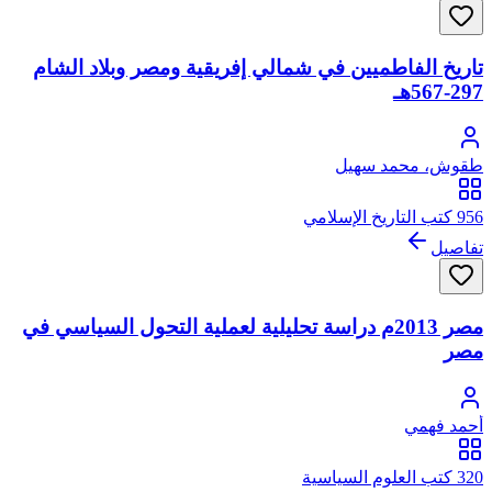
تاريخ الفاطميين في شمالي إفريقية ومصر وبلاد الشام
297-567هـ
طقوش، محمد سهيل
956 كتب التاريخ الإسلامي
تفاصيل
مصر 2013م دراسة تحليلية لعملية التحول السياسي في
مصر
أحمد فهمي
320 كتب العلوم السياسية