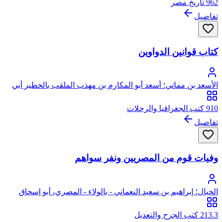
962 تاريخ مصر
تفاصيل
كتاب قوانين الدواوين
الأسعد بن مماتي؛ أسعد أبو المكارم بن مهذب الملقب بالخطير أبي
سعيد بن مينا بن زكريا، ابن مماتي
910 كتب الجغرافيا والرحلات
تفاصيل
وفيات قوم من المصريين ونفر سواهم
الحبال؛ إبراهيم بن سعيد النعماني - بالولاء - المصري، أبو إسحاق
الحبال
213.3 كتب الجرح والتعديل