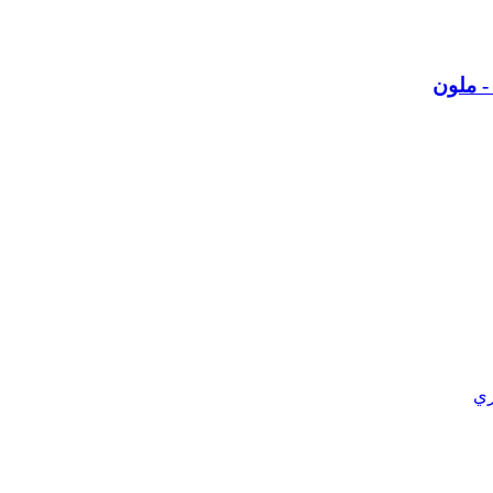
- ملون
ري