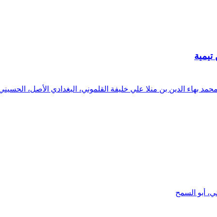
تيمية
 بهاء الدين بن منلا علي خليفة القلموني، البغدادي الأصل، الحسين
ني، أبو السمح