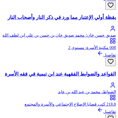
يقظة أولي الإعتبار مما ورد في ذكر النار وأصحاب النار
صديق حسن خان؛ محمد صديق خان بن حسن بن علي ابن لطف الله
الحسيني البخاري القنوجي، أبو الطيب
008 مكتبة الأسرة: مستوى 2
تفاصيل
القواعد والضوابط الفقهية عند ابن تيمية في فقه الأسرة
الصواط، محمد بن عبد الله بن عابد
218.8 كتب قضايا الإصلاح الإجتماعي والأسرة والمجتمع
تفاصيل