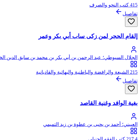
415 كتب النحو والصرف
تفاصيل
إلقام الحجر لمن زكى ساب أبي بكر وعمر
الجلال السيوطي؛ عبد الرحمن بن أبي بكر بن محمد بن سابق الدين ال
215 الشيعة والرافضة والباطنية والبهائية والقاديانية
تفاصيل
بغية الوافد وغنية القاصد
العييني؛ أحمد بن يحيى بن عطوة بن زيد التميمي
217.4 كتب الفقه الحنبلي