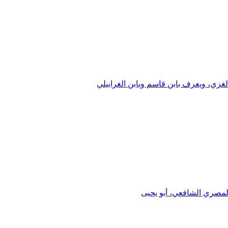
غزي، ويعرف بابن قاسم وبابن الغرابيلي
المصري الشافعي، أبو يحيى