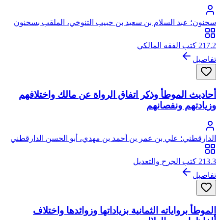
سحنون؛ عبد السلام بن سعيد بن حبيب التنوخي، الملقب بسحنون
217.2 كتب الفقه المالكي
تفاصيل
أحاديث الموطأ وذكر اتفاق الرواة عن مالك واختلافهم
وزيادتهم ونفصانهم
الدارقطني؛ علي بن عمر بن أحمد بن مهدي، أبو الحسن الدارقطني
الشافعي
213.3 كتب الجرح والتعديل
تفاصيل
الموطأ برواياته الثمانية بزياداتها وزوائدها واختلاف