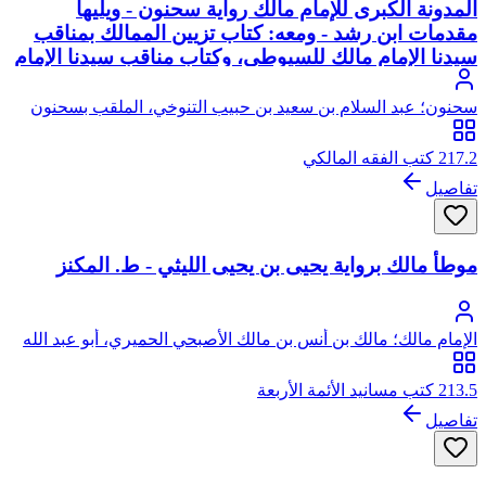
المدونة الكبرى للإمام مالك رواية سحنون - ويليها
مقدمات ابن رشد - ومعه: كتاب تزيين الممالك بمناقب
سيدنا الإمام مالك للسيوطي، وكتاب مناقب سيدنا الإمام
مالك للزواوي
سحنون؛ عبد السلام بن سعيد بن حبيب التنوخي، الملقب بسحنون
217.2 كتب الفقه المالكي
تفاصيل
موطأ مالك برواية يحيى بن يحيى الليثي - ط. المكنز
الإمام مالك؛ مالك بن أنس بن مالك الأصبحي الحميري، أبو عبد الله
213.5 كتب مسانيد الأئمة الأربعة
تفاصيل