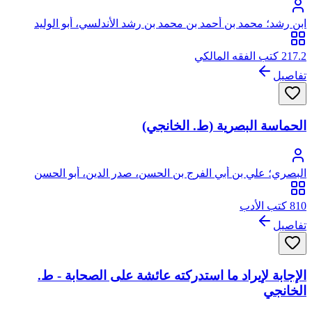
ابن رشد؛ محمد بن أحمد بن محمد بن رشد الأندلسي، أبو الوليد
217.2 كتب الفقه المالكي
تفاصيل
الحماسة البصرية (ط. الخانجي)
البصري؛ علي بن أبي الفرج بن الحسن، صدر الدين، أبو الحسن
البصري
810 كتب الأدب
تفاصيل
الإجابة لإيراد ما استدركته عائشة على الصحابة - ط.
الخانجي