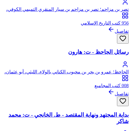
نصر بن مزاحم؛ نصر بن مزاحم بن سيار المنقري التميمي الكوفي،
أبو الفضل
956 كتب التاريخ الإسلامي
تفاصيل
رسائل الجاحظ - ت: هارون
الجاحظ؛ عمرو بن بحر بن محبوب الكناني بالولاء، الليثي، أبو عثمان،
الشهير بالجاحظ
008 كتب المجاميع
تفاصيل
بداية المجتهد ونهاية المقتصد - ط. الخانجي - ت: محمد
شاكر