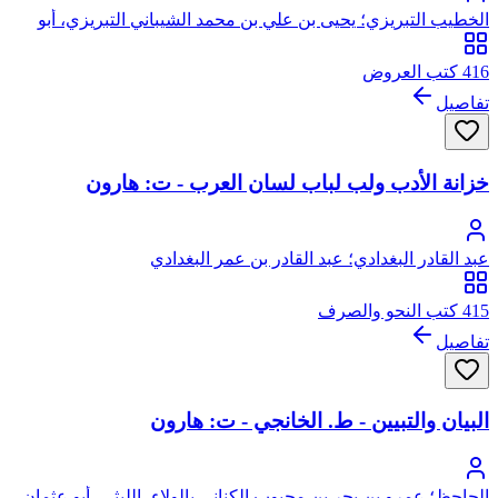
الخطيب التبريزي؛ يحيى بن علي بن محمد الشيباني التبريزي، أبو
زكريا
416 كتب العروض
تفاصيل
خزانة الأدب ولب لباب لسان العرب - ت: هارون
عبد القادر البغدادي؛ عبد القادر بن عمر البغدادي
415 كتب النحو والصرف
تفاصيل
البيان والتبيين - ط. الخانجي - ت: هارون
الجاحظ؛ عمرو بن بحر بن محبوب الكناني بالولاء، الليثي، أبو عثمان،