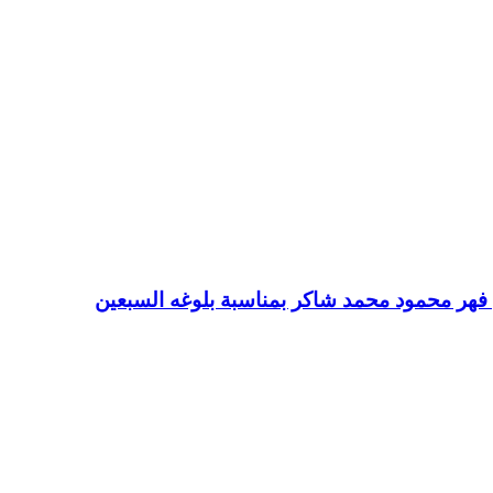
ي فهر محمود محمد شاكر بمناسبة بلوغه السبعين