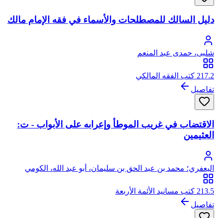
دليل السالك للمصطلحات والأسماء في فقه الإمام مالك
شلبى، حمدى عبد المنعم
217.2 كتب الفقه المالكي
تفاصيل
الاقتضاب في غريب الموطأ وإعرابه على الأبواب - ت:
العثيمين
اليعفري؛ محمد بن عبد الحق بن سليمان، أبو عبد الله، الكومي
اليعفري
213.5 كتب مسانيد الأئمة الأربعة
تفاصيل