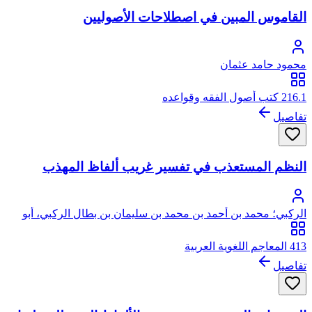
القاموس المبين في اصطلاحات الأصوليين
محمود حامد عثمان
216.1 كتب أصول الفقه وقواعده
تفاصيل
النظم المستعذب في تفسير غريب ألفاظ المهذب
الركبي؛ محمد بن أحمد بن محمد بن سليمان بن بطال الركبي، أبو
عبد الله، ويعرف ببطال
413 المعاجم اللغوية العربية
تفاصيل