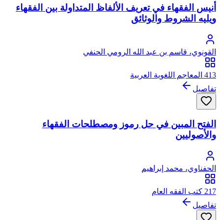
أنيس الفقهاء في تعريف الألفاظ المتداولة بين الفقهاء
ويليه الشروط والوثائق
القونوي، قاسم بن عبد الله الرومي الحنفي
413 المعاجم اللغوية العربية
تفاصيل
الفتح المبين في حل رموز ومصطلحات الفقهاء
والأصوليين
الحفناوي، محمد إبراهيم
217 كتب الفقه العام
تفاصيل