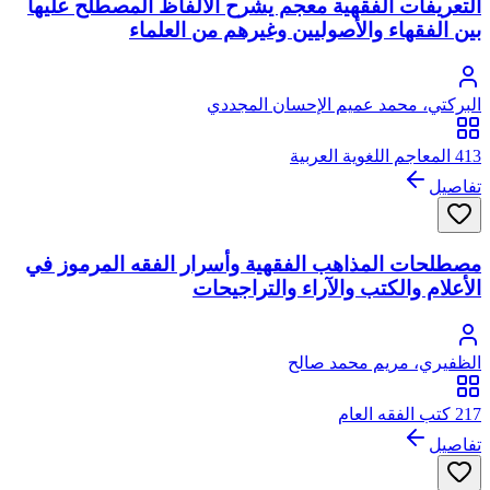
التعريفات الفقهية معجم يشرح الألفاظ المصطلح عليها
بين الفقهاء والأصوليين وغيرهم من العلماء
البركتي، محمد عميم الإحسان المجددي
413 المعاجم اللغوية العربية
تفاصيل
مصطلحات المذاهب الفقهية وأسرار الفقه المرموز في
الأعلام والكتب والآراء والتراجيحات
الظفيري، مريم محمد صالح
217 كتب الفقه العام
تفاصيل