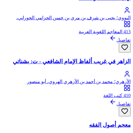
النووي؛ يحيى بن شرف بن مري بن حسن الحزامي الحوراني،
النووي، الشافعي، أبو زكريا، محيي الدين
413 المعاجم اللغوية العربية
تفاصيل
الزاهر في غريب ألفاظ الإمام الشافعي - ت: بشناتي
الأزهري؛ محمد بن أحمد بن الأزهري الهروي، أبو منصور
410 كتب اللغة
تفاصيل
معجم أصول الفقه