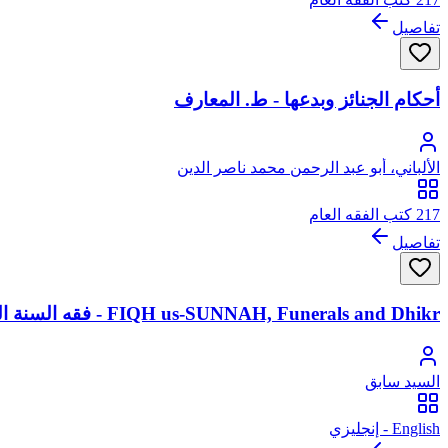
تفاصيل
أحكام الجنائز وبدعها - ط. المعارف
الألباني، أبو عبد الرحمن محمد ناصر الدين
217 كتب الفقه العام
تفاصيل
FIQH us-SUNNAH, Funerals and Dhikr - فقه السنة الجنائز والذكر
السيد سابق
English - إنجليزي