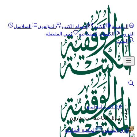
الرئيسية
الكتب
أقسام الكتب
المؤلفون
السلاسل
القرون
الكلمات المفتاحية
كتبي المفضلة
البحث
008 كتب المجاميع
/
رسائل الجاحظ - ت: هارون
الرق المنشور
المكتبة الشاملة