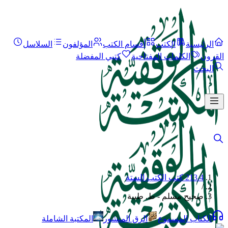
الرئيسية
الكتب
أقسام الكتب
المؤلفون
السلاسل
القرون
الكلمات المفتاحية
كتبي المفضلة
البحث
213.4 كتب الكتب الستة
/
صحيح مسلم - ط. طيبة
الكتاب المسموع
الرق المنشور
المكتبة الشاملة