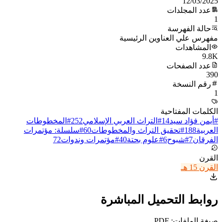
12/03/2025
عدد المجلدات
1
حالة الفهرسة
مفهرس علي العناوين الرئيسية
المشاهدات
9.8K
عدد الصفحات
390
رقم النسخة
1
الكلمات المفتاحية
#
أيمن فؤاد سيد
14
#
التراث العربي الإسلامي
252
#
المخطوطات
العربية
188
#
تحقيق التراث والمخطوطات
60
#
سلسلة: مؤتمرات
الفرقان
7
#
شبوح
6
#
علوم بحتة
40
#
مؤتمرات وندوات
72
القرن
القرن 15 هـ
روابط التحميل المباشرة
صيغة الملفات: PDF