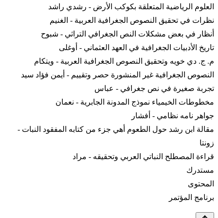
العلوم الرياضية المتعلقة بكوكب الأرض - رشدي راشد
نظرات في تحقيق النصوص الجغرافية العربية - الغنيم
أنظار في بعض مشكلات النص الجغرافي التراثي - شبوح
تاريخ الأدبيات الجغرافية في العهد العثماني - أوغلى
م. ج. دي خويه وتحقيق النصوص الجغرافية العربية - ويتكام
النصوص الجغرافية غير المنشورة حصر وتقييم - أيمن فؤاد سيد
تجربة صغيرة في نص جغرافي - عباس
مخطوطات الخيمياء نموذج المدونة الجابرية - نعمان
جواهر نامه نظامي - أفشار
مقالة ابن رشد حول الطعوم أهي جزء من كتابه المفقود النبات -
زونتا
قراءة المصطلح النباتي العربي وتحقيقه - مراد
مستدرك
المحتوى
برنامج المؤتمر